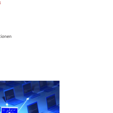
n
tionen