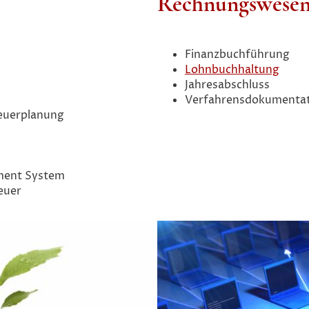
Rechnungswese
Finanzbuchführung
Lohnbuchhaltung
Jahresabschluss
Verfahrensdokumenta
euerplanung
ment System
euer