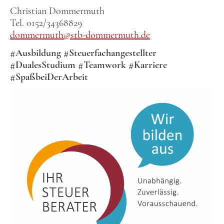
Christian Dommermuth
Tel. 0152/34368829
dommermuth@stb-dommermuth.de
#Ausbildung #Steuerfachangestellter
#DualesStudium #Teamwork #Karriere
#SpaßbeiDerArbeit